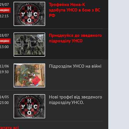
Трофейна Нона-К
29/07
здобута УНСО в бою з ВС
ОФІЦІЙНО
РФ
12:15
Приєднуйся до зведеного
18/07
підрозділу УНСО
ОФІЦІЙНО
13:00
Підрозділи УНСО на війні
12/06
19:30
Нові трофеї від зведеного
14/05
підрозділу УНСО.
23:00
итати всі