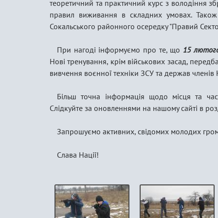
теоретичний та практичний курс з володіння збр
правил виживання в складних умовах. Тако
Сокальського районного осередку "Правий Секто
При нагоді інформуємо про те, що
15 лютого
Нові тренування, крім військових засад, передбач
вивчення воєнної техніки ЗСУ та держав членів 
Більш точна інформація щодо місця та ча
Слідкуйте за оновленнями на нашому сайті в роз
Запрошуємо активних, свідомих молодих грома
Слава Нації!