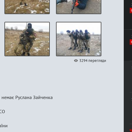
3294 перегляди
ми немає Руслана Зайченка
НСО
аїни
Ч