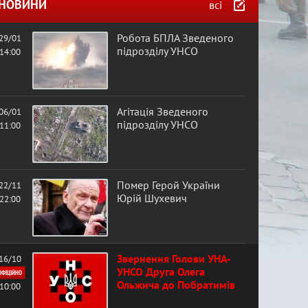
в
НОВИНИ
всі
а
Робота БПЛА Зведеного
29/01
підрозділу УНСО
14:00
ф
о
Агітація Зведеного
06/01
підрозділу УНСО
11:00
р
м
Помер Герой України
22/11
а
Юрій Шухевич
22:00
Звернення Голови УНА-
16/10
УНСО Друга Олега
ОФІЦІЙНО
Ольжича до Побратимів
10:00