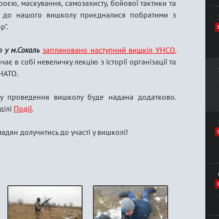
оєю, маскування, самозахисту, бойової тактики та
ж до нашого вишколу приєдналися побратими з
р".
 у м.Сокаль
заплановано наступний вишкіл УНСО.
ає в собі невеличку лекцію з історії організації та
НАТО.
су проведення вишколу буде надана додатково.
ділі
Події
.
дян долучитись до участі у вишколі!