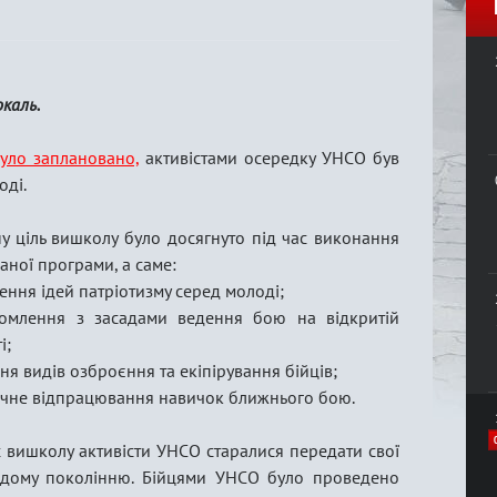
окаль.
було заплановано,
активістами осередку УНСО був
оді.
у ціль вишколу було досягнуто під час виконання
аної програми, а саме:
ення ідей патріотизму серед молоді;
йомлення з засадами ведення бою на відкритій
і;
ня видів озброєння та екіпірування бійців;
ичне відпрацювання навичок ближнього бою.
с вишколу активісти УНСО старалися передати свої
лодому поколінню. Бійцями УНСО було проведено