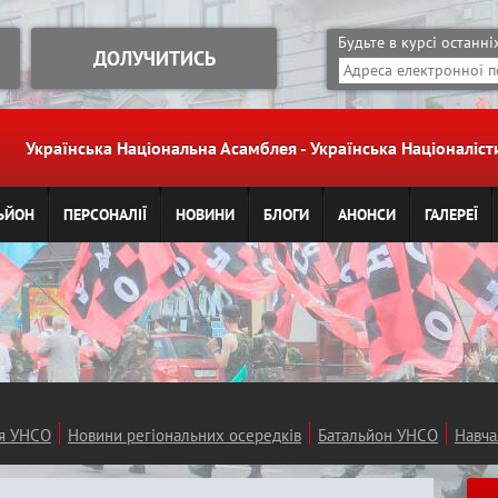
Jump to navigation
Будьте в курсі останн
ДОЛУЧИТИСЬ
Українська Національна Асамблея - Українська Націоналі
ЬЙОН
ПЕРСОНАЛІЇ
НОВИНИ
БЛОГИ
АНОНСИ
ГАЛЕРЕЇ
ія УНСО
Новини регіональних осередків
Батальйон УНСО
Навча