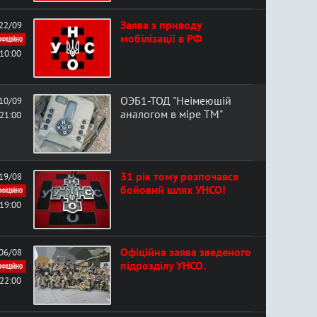
Заява з приводу
22/09
мобілізації в РФ
ОФІЦІЙНО
10:00
ОЭБ1-ТОД "Неімеюшій
10/09
аналогом в міре ТМ"
21:00
31 рік тому розпочався
19/08
бойовий шлях УНСО!
ОФІЦІЙНО
19:00
Офіційна заява зведеного
06/08
підрозділу УНСО.
ОФІЦІЙНО
22:00