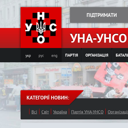
ПІДТРИМАТИ
УНА-УНСО
ПАРТІЯ
ОРГАНІЗАЦІЯ
БАТАЛ
укр
рус
eng
КАТЕГОРІЇ НОВИН:
Всі
Світ
Україна
Партія УНА-УНСО
Організац