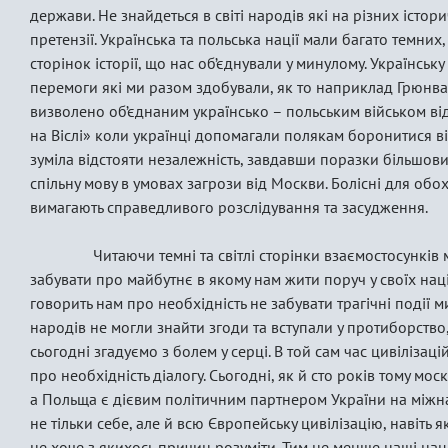
держави. Не знайдеться в світі народів які на різних істо
претензії. Українська та польська нації мали багато темних,
сторінок історії, що нас об’єднували у минулому. Українськ
перемоги які ми разом здобували, як то наприклад Грюнвал
визволено об’єднаним українсько – польським військом від
на Віслі» коли українці допомагали полякам боронитися ві
зуміла відстояти незалежність, завдавши поразки більшов
спільну мову в умовах загрози від Москви. Болісні для обо
вимагають справедливого розслідування та засудження.
Читаючи темні та світлі сторінки взаємостосунків 
забувати про майбутнє в якому нам жити поруч у своїх нац
говорить нам про необхідність не забувати трагічні події
народів не могли знайти згоди та вступали у протиборство, 
сьогодні згадуємо з болем у серці. В той сам час цивіліза
про необхідність діалогу. Сьогодні, як й сто років тому мос
а Польща є дієвим політичним партнером України на міжна
не тільки себе, але й всю Європейську цивілізацію, навіть 
не хоче з якихось причин розуміти. Тим не менше наші наці