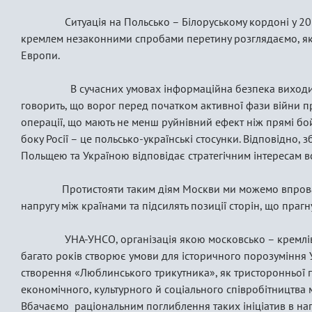
Ситуація на Польсько – Білоруському кордоні у 202
кремлем незаконними спробами перетину розглядаємо, як ча
Европи.
В сучасних умовах інформаційна безпека виходить 
говорить, що ворог перед початком активної фази війни п
операції, що мають не менш руйнівний ефект ніж прямі бой
боку Росії – це польсько-українські стосунки. Відповідно,
Польщею та Україною відповідає стратегічним інтересам в
Протистояти таким діям Москви ми можемо впровадж
напругу між країнами та підсилять позиції сторін, що прагну
УНА-УНСО, організація якою московсько – кремлівсь
багато років створює умови для історичного порозуміння 
створення «Люблинського трикутника», як тристоронньої 
економічного, культурного й соціального співробітництва
Вбачаємо раціональним поглиблення таких ініціатив в на