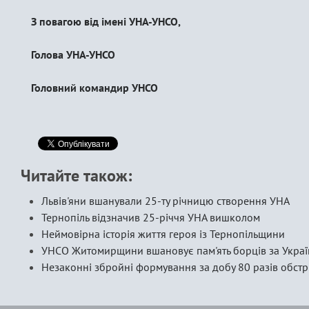
З повагою від імені УНА-УНСО,
Голова УНА-УНСО
Головний командир УН
Читайте також:
Львів'яни вшанували 25-ту річницю створення УНА
Тернопіль відзначив 25-річчя УНА вишколом
Неймовірна історія життя героя із Тернопільщини
УНСО Житомирщини вшановує пам'ять борців за Украї
Незаконні збройні формування за добу 80 разів обстрі