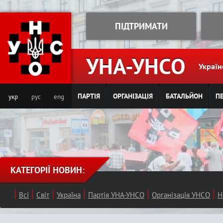
Jump to navigation
ПІДТРИМАТИ
УНА-УНСО
Україн
ПАРТІЯ
ОРГАНІЗАЦІЯ
БАТАЛЬЙОН
ПЕ
укр
рус
eng
КАТЕГОРІЇ НОВИН:
Всі
Світ
Україна
Партія УНА-УНСО
Організація УНСО
Н