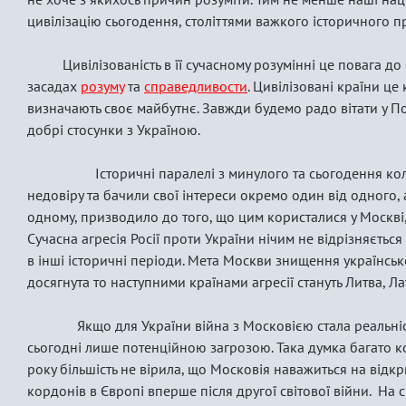
цивілізацію сьогодення, століттями важкого історичного п
Цивілізованість в її сучасному розумінні це повага до 
засадах
розуму
та
справедливости
. Цивілізовані країни це
визначають своє майбутнє. Завжди будемо радо вітати у По
добрі стосунки з Україною.
Історичні паралелі з минулого та сьогодення коли 
недовіру та бачили свої інтереси окремо один від одного,
одному, призводило до того, що цим користалися у Москві, 
Сучасна агресія Росії проти України нічим не відрізняється 
в інші історичні періоди. Мета Москви знищення українськ
досягнута то наступними країнами агресії стануть Литва, Ла
Якщо для України війна з Московією стала реальніст
сьогодні лише потенційною загрозою. Така думка багато к
року більшість не вірила, що Московія наважиться на відкр
кордонів в Європі вперше після другої світової війни. На с