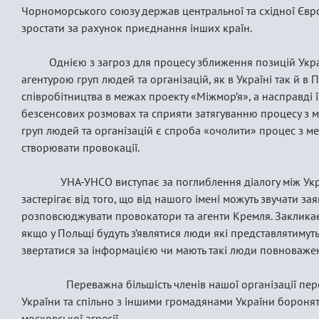
Чорноморського союзу держав центральної та східної Євр
зростати за рахунок приєднання інших країн.
Однією з загроз для процесу зближення позицій Укра
агентурою груп людей та організацій, як в Україні так й в 
співробітництва в межах проекту «Міжмор’я», а насправді 
безсенсових розмовах та сприяти затягуванню процесу з м
груп людей та організацій є спроба «очолити» процес з мет
створювати провокації.
УНА-УНСО виступає за поглиблення діалогу між Украї
застерігає від того, що від нашого імені можуть звучати за
розповсюджувати провокатори та агенти Кремля. Закликаєм
якщо у Польщі будуть з’являтися люди які представлятимут
звертатися за інформацією чи мають такі люди повноваже
Переважна більшість членів нашої організації переб
України та спільно з іншими громадянами України боронять 
московської агресії.