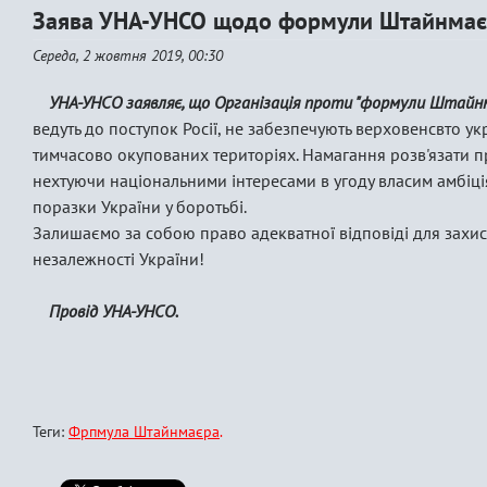
Заява УНА-УНСО щодо формули Штайнмає
Середа, 2 жовтня 2019, 00:30
УНА-УНСО заявляє, що Організація проти "формули Штайнм
ведуть до поступок Росії, не забезпечують верховенсвто ук
тимчасово окупованих територіях. Намагання розв'язати пр
нехтуючи національними інтересами в угоду власим амбіці
поразки України у боротьбі.
Залишаємо за собою право адекватної відповіді для захисту
незалежності України!
Провід УНА-УНСО.
Теги:
Фрпмула Штайнмаєра