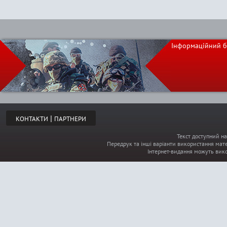
Інформаційний б
|
КОНТАКТИ
ПАРТНЕРИ
Текст доступний на
Передрук та інші варіанти використання мате
Інтернет-видання можуть вик