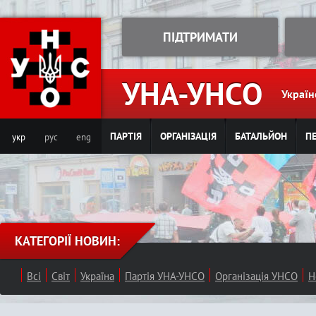
Jump to navigation
ПІДТРИМАТИ
УНА-УНСО
Україн
ПАРТІЯ
ОРГАНІЗАЦІЯ
БАТАЛЬЙОН
ПЕ
укр
рус
eng
КАТЕГОРІЇ НОВИН:
Всі
Світ
Україна
Партія УНА-УНСО
Організація УНСО
Н