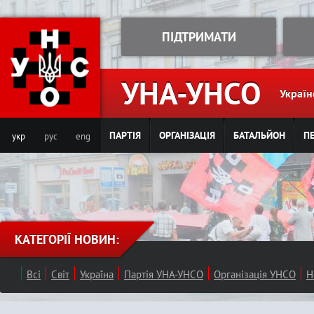
Jump to navigation
ПІДТРИМАТИ
УНА-УНСО
Україн
ПАРТІЯ
ОРГАНІЗАЦІЯ
БАТАЛЬЙОН
ПЕ
укр
рус
eng
КАТЕГОРІЇ НОВИН:
Всі
Світ
Україна
Партія УНА-УНСО
Організація УНСО
Н