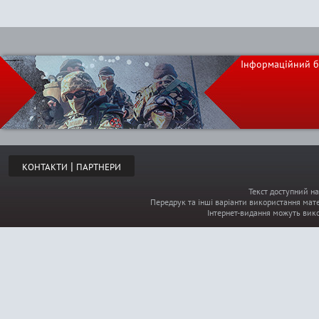
Інформаційний б
|
КОНТАКТИ
ПАРТНЕРИ
Текст доступний на
Передрук та інші варіанти використання мате
Інтернет-видання можуть вик