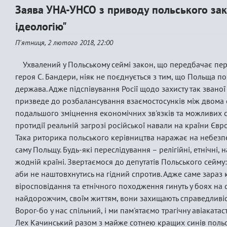
Заява УНА-УНСО з приводу польського зак
ідеологію"
П'ятниця, 2 лютого 2018, 22:00
Ухвалений у Польському сеймі закон, що передбачає пе
героя С. Бандери, ніяк не поєднується з тим, що Польща п
держава. Адже підспівування Росії щодо захисту так зван
призведе до розбалансування взаємостосунків між двома 
подальшого зміцнення економічних зв'язків та можливих 
протидії реальній загрозі російської навали на країни Європ
Така риторика польського керівництва наражає на небезпек
саму Польщу. Будь-які переслідування – релігійні, етнічні, н
жодній країні. Звертаємося до депутатів Польського сейму: 
аби не наштовхнутись на гідний спротив. Адже саме зараз 
віросповідання та етнічного походження гинуть у боях на
найдорожчим, своїм життям, вони захищають справедливіст
Ворог-бо у нас спільний, і ми пам'ятаємо трагічну авіаката
Лех Качинський разом з майже сотнею кращих синів польсь