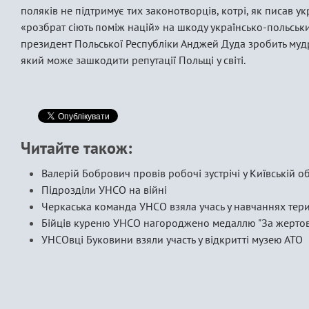
поляків не підтримує тих законотворців, котрі, як писав 
«розбрат сіють поміж націй» на шкоду українсько-польськ
президент Польської Республіки Анджей Дуда зробить мудр
який може зашкодити репутації Польщі у світі.
Читайте також:
Валерій Бобрович провів робочі зустрічі у Київській об
Підрозділи УНСО на війні
Черкаська команда УНСО взяла учась у навчаннях тер
Бійців куреню УНСО нагороджено медаллю "За жертовн
УНСОвці Буковини взяли участь у відкритті музею АТО