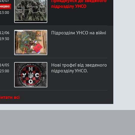
Приєднуйся до зведеного
18/07
підрозділу УНСО
ОФІЦІЙНО
13:00
Підрозділи УНСО на війні
12/06
19:30
Нові трофеї від зведеного
14/05
підрозділу УНСО.
23:00
итати всі