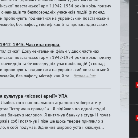
їнської повстанської армії 1942-1954 років крізь призму
очевидців та безпосередніх учасників подій (з понад
чки пропонують подивитися на український повстанський
людей», без пафосу, містифікацій та пропагандистських
А 1942-1945. Частина перша.
талістика" Документальний фільм у двох частинах
їнської повстанської армії 1942-1954 років крізь призму
очевидців та безпосередніх учасників подій (з понад
чки пропонують подивитися на український повстанський
людей», без пафосу, містифікацій та...
детальніше
на культура «лісової армії» УПА
т Львівського національного аграрного університету
тал "Історична правда" «…Я підійшов до одної студні
чив баньку з молоком. Я витягнув баньку з студні і почав
 разів собі потягнув і пізніше щось тверде приплило з
сло, я собі подумав. Відчинив широко уста і клацнув...