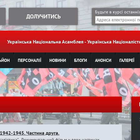
Jump to navigation
Будьте в курсі останн
ДОЛУЧИТИСЬ
Українська Національна Асамблея - Українська Націоналі
ЬЙОН
ПЕРСОНАЛІЇ
НОВИНИ
БЛОГИ
АНОНСИ
ГАЛЕРЕЇ
 1942-1945. Частина друга.
талістика" Документальний фільм у двох частинах