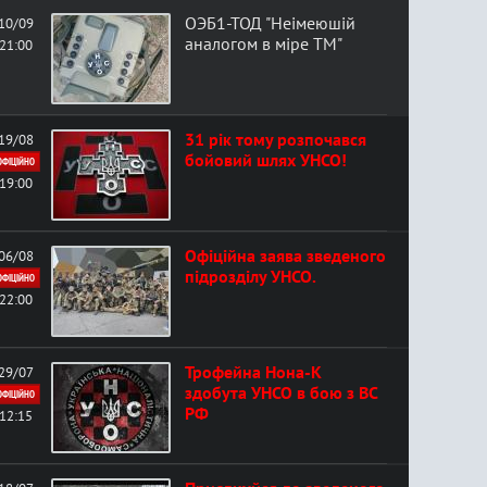
ОЭБ1-ТОД "Неімеюшій
10/09
аналогом в міре ТМ"
21:00
31 рік тому розпочався
19/08
бойовий шлях УНСО!
ОФІЦІЙНО
19:00
Офіційна заява зведеного
06/08
підрозділу УНСО.
ОФІЦІЙНО
22:00
Трофейна Нона-К
29/07
здобута УНСО в бою з ВС
ОФІЦІЙНО
РФ
12:15