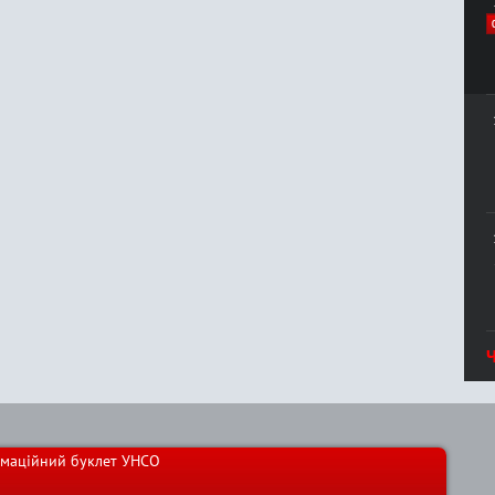
Ч
маційний буклет УНСО