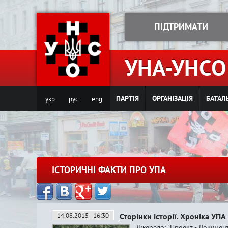
ПІДТРИМАТИ
УНА-УНСО
ПАРТІЯ
ОРГАНІЗАЦІЯ
БАТАЛ
укр
рус
eng
ІСТОРИЧНІ ФАКТИ ПРО УПА
14.08.2015 - 16:30
Сторінки історії. Хроніка УПА
Джерело: "Проект - Докумен