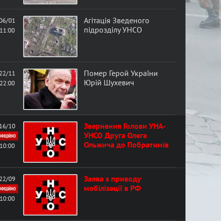
в
Агітація Зведеного
06/01
а
підрозділу УНСО
11:00
ф
о
Помер Герой України
22/11
Юрій Шухевич
22:00
р
м
Звернення Голови УНА-
16/10
УНСО Друга Олега
ОФІЦІЙНО
а
Ольжича до Побратимів
10:00
Заява з приводу
22/09
мобілізації в РФ
ОФІЦІЙНО
10:00