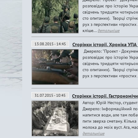
розповідає про історію Укра
свідчень тридцяти чотирьох 
сто опитаних). Творці стрі
рух з перспективи «простих 
кліше...
детальніше
13.08.2015 - 14:45
Сторінки історії. Хроніка УП
Джерело: "Проект - Докумен
розповідає про історію Укра
свідчень тридцяти чотирьох 
сто опитаних). Творці стрі
рух з перспективи «простих 
31.07.2015 - 10:45
Сторінки історії. Гастрономіч
Автор: Юрій Нестор, студен
Джерело: Інформаційний пор
напитися води, але там поба
пити зверха сметану. Кілька
молока до моїх вуст. Ага, ма
детальніше