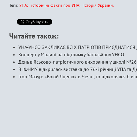
Теги:
УПА
історичні факти про УПА
Історія України
Читайте також:
УНА-УНСО ЗАКЛИКАЄ ВСІХ ПАТРІОТІВ ПРИЄДНАТИСЯ 
Концерт у Малині на підтримку батальйону УНСО
День військово-патріотичного виховання у школі №26
В ІФНМУ відкрилась виставка до 76-ї річниці УПА та Д
Ігор Мазур: «Воюй Яценюк в Чечні, то підкорявся б ві