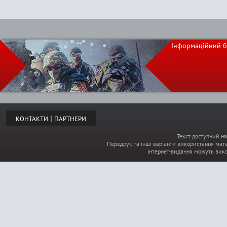
Інформаційний б
|
КОНТАКТИ
ПАРТНЕРИ
Текст доступний на
Передрук та інші варіанти використання мате
Інтернет-видання можуть вик