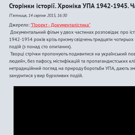
Сторінки історії. Хроніка УПА 1942-1945. Ч
П'ятниця, 14 серпня 2015, 16:30
Джерело:
"Проект - Документалістика"
Документальний фільм у двох частинах розповідає про істо
1942-1954 років крізь призму свідчень тридцяти чотирьох
подій (з понад сто опитаних).
Творці стрічки пропонують подивитися на український по
людей», без пафосу, містифікацій та пропагандистських кліш
нетрадиційний погляд на природу боротьби УПА, дають змо
зануритися у вир бурхливих подій.