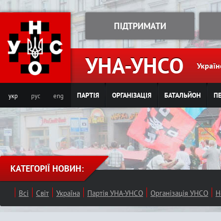
Jump to navigation
ПІДТРИМАТИ
УНА-УНСО
Україн
ПАРТІЯ
ОРГАНІЗАЦІЯ
БАТАЛЬЙОН
ПЕ
укр
рус
eng
КАТЕГОРІЇ НОВИН:
Всі
Світ
Україна
Партія УНА-УНСО
Організація УНСО
Н