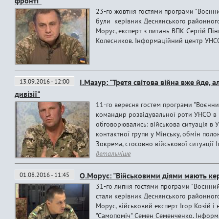
фронті"
23-го жовтня гостями програми "Воєнни
були керівник Деснянського районного
Морус, експерт з питань ВПК Сергій Пін
Колесников. Інформаційний центр УНС
13.09.2016 - 12:00
І.Мазур: "Третя cвітова війна вже йде, 
дивізії"
11-го вересня гостем програми "Воєнни
командир розвідувальної роти УНСО в 
обговорювались: військова ситуація в Ук
контактної групи у Мінську, обмін поло
Зокрема, стосовно військової ситуації І
детальніше
01.08.2016 - 11:45
О.Морус: "Військовими діями мають керу
31-го липня гостями програми "Воєнний
стали керівник Деснянського районног
Морус, військовий експерт Ігор Козій і
"Самопоміч" Семен Семенченко. Інфор