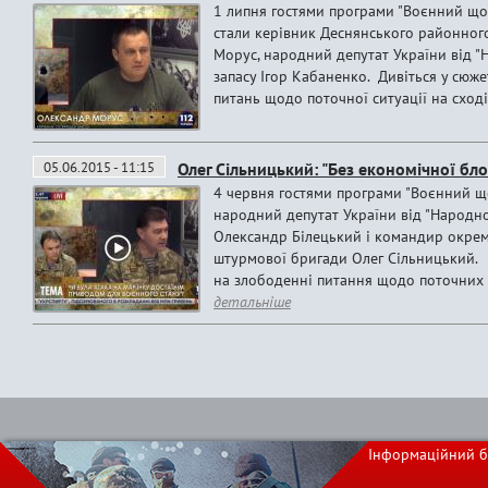
1 липня гостями програми "Воєнний щод
стали керівник Деснянського районног
Морус, народний депутат України від "
запасу Ігор Кабаненко. Дивіться у сюж
питань щодо поточної ситуації на сході
05.06.2015 - 11:15
Олег Сільницький: "Без економічної бло
4 червня гостями програми "Воєнний що
народний депутат України від "Народно
Олександр Білецький і командир окрем
штурмової бригади Олег Сільницький. 
на злободенні питання щодо поточних по
детальніше
Інформаційний б