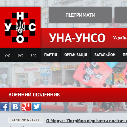
Jump to navigation
ПІДТРИМАТИ
УНА-УНСО
Україн
ПАРТІЯ
ОРГАНІЗАЦІЯ
БАТАЛЬЙОН
ПЕ
укр
рус
eng
ВОЄННИЙ ЩОДЕННИК
24.10.2016 - 12:00
О.Морус: "Потрібно відрізняти політичн