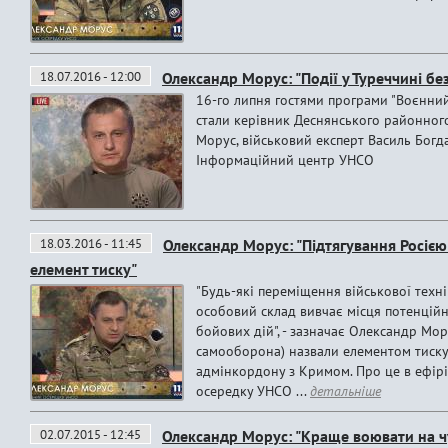
18.07.2016 - 12:00
Олександр Морус: "Події у Туреччині без
16-го липня гостями програми "Воєнний
стали керівник Деснянського районног
Морус, військовий експерт Василь Богда
Інформаційний центр УНСО
18.03.2016 - 11:45
Олександр Морус: "Підтягування Росією
елемент тиску"
"Будь-які переміщення військової техні
особовий склад вивчає місця потенційн
бойових дій", - зазначає Олександр Мо
самооборона) назвали елементом тиску 
адмінкордону з Кримом. Про це в ефірі
осередку УНСО ...
детальніше
02.07.2015 - 12:45
Олександр Морус: "Краще воювати на чу