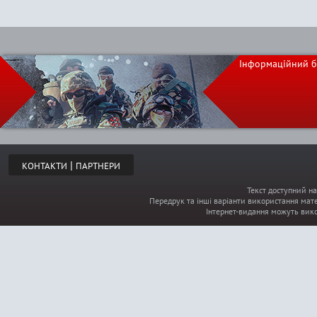
Інформаційний б
|
КОНТАКТИ
ПАРТНЕРИ
Текст доступний на
Передрук та інші варіанти використання мате
Інтернет-видання можуть вик