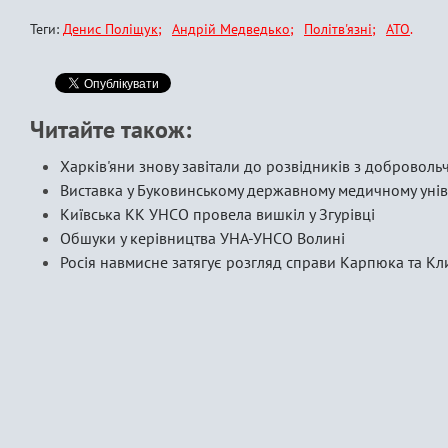
Теги:
Денис Поліщук
Андрій Медведько
Політв'язні
АТО
Читайте також:
Харків'яни знову завітали до розвiдникiв з добровол
Виставка у Буковинському державному медичному унів
Київська КК УНСО провела вишкіл у Згурівці
Обшуки у керівництва УНА-УНСО Волині
Росія навмисне затягує розгляд справи Карпюка та Кл