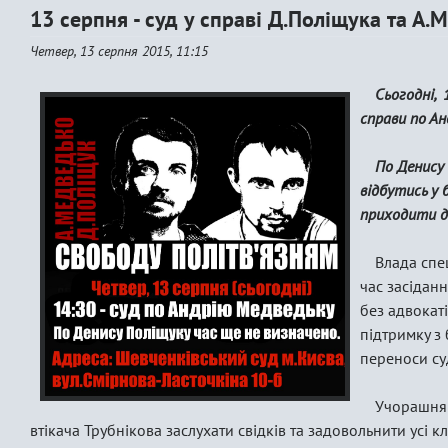
13 серпня - суд у справі Д.Поліщука та А
Четвер, 13 серпня 2015, 11:15
Сьогодні,
справи по Ан
По Денису
відбутись у
приходити д
Влада спе
час засідан
без адвокаті
підтримку з 
переноси су
Учорашня 
втікача Трубнікова заслухати свідків та задовольнити усі к