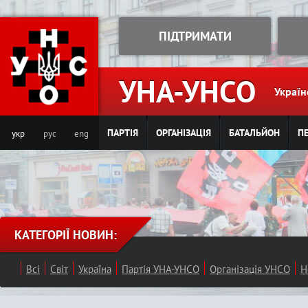
Jump to navigation
ПІДТРИМАТИ
УНА-УНСО
Україн
ПАРТІЯ
ОРГАНІЗАЦІЯ
БАТАЛЬЙОН
ПЕ
укр
рус
eng
КАТЕГОРІЇ НОВИН:
Всі
Світ
Україна
Партія УНА-УНСО
Організація УНСО
Н