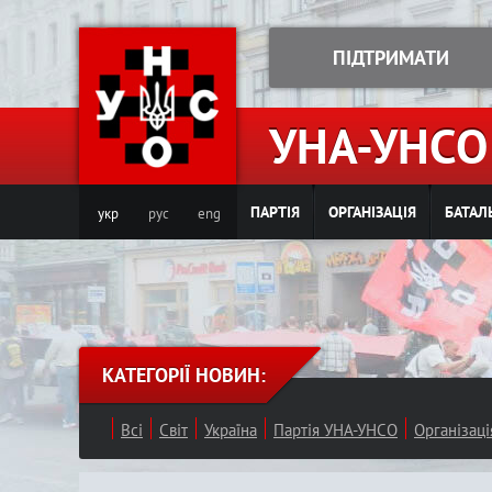
ПІДТРИМАТИ
УНА-УНСО
ПАРТІЯ
ОРГАНІЗАЦІЯ
БАТАЛ
укр
рус
eng
КАТЕГОРІЇ НОВИН:
Всі
Світ
Україна
Партія УНА-УНСО
Організац