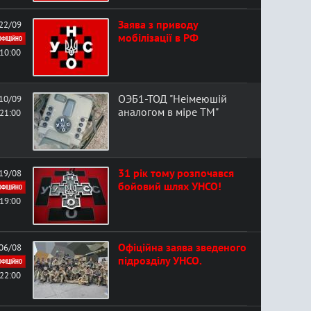
Заява з приводу
22/09
мобілізації в РФ
ОФІЦІЙНО
10:00
ОЭБ1-ТОД "Неімеюшій
10/09
аналогом в міре ТМ"
21:00
31 рік тому розпочався
19/08
бойовий шлях УНСО!
ОФІЦІЙНО
19:00
Офіційна заява зведеного
06/08
підрозділу УНСО.
ОФІЦІЙНО
22:00