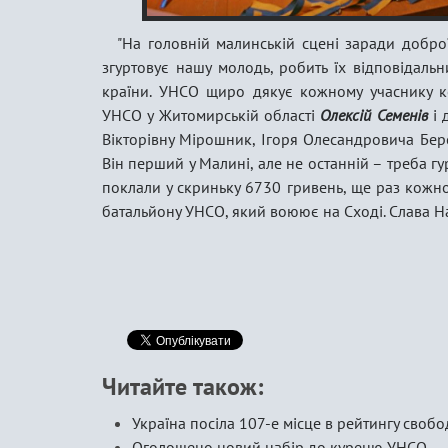
"На головній малинській сцені заради доброї
згуртовує нашу молодь, робить їх відповідальн
країни. УНСО щиро дякує кожному учаснику ко
УНСО у Житомирській області
Олексій Семенів
і 
Вікторівну Мірошник, Ігоря Олесандровича Берез
Він перший у Малині, але не останній – треба гур
поклали у скриньку 6730 гривень, ще раз кожно
батальйону УНСО, який воюює на Сході. Слава На
Читайте також:
Україна посіла 107-е місце в рейтингу своб
Оголошено новий набір до куреню УНСО