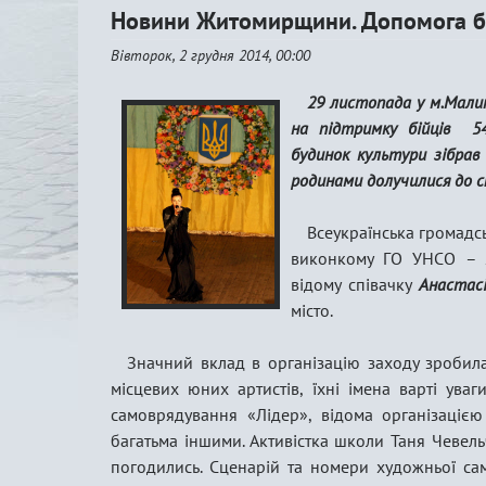
Новини Житомирщини. Допомога б
Вівторок, 2 грудня 2014, 00:00
29 листопада у м.Малин
на підтримку бійців 54
будинок культури зібрав
родинами долучилися до сп
Всеукраїнська громадсь
виконкому ГО УНСО –
відому співачку
Анастас
місто.
Значний вклад в організацію заходу зробила
місцевих юних артистів, їхні імена варті ува
самоврядування «Лідер», відома організацією 
багатьма іншими. Активістка школи Таня Чевельч
погодились. Сценарій та номери художньої са