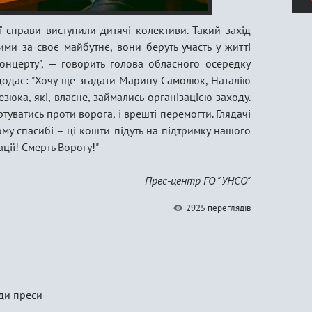
 справи виступили дитячі колективи. Такий захід
ими за своє майбутнє, вони беруть участь у житті
нцерту", — говорить голова обласного осередку
додає: "Хочу ще згадати Марину Самолюк, Наталію
юка, які, власне, займались організацією заходу.
туватись проти ворога, і врешті перемогти. Глядачі
му спасибі – ці кошти підуть на підтримку нашого
ції! Смерть Ворогу!"
Прес-центр ГО "УНСО"
2925 переглядів
оди преси