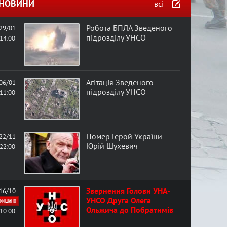
в
НОВИНИ
всі
а
Робота БПЛА Зведеного
29/01
підрозділу УНСО
14:00
ф
о
Агітація Зведеного
06/01
підрозділу УНСО
11:00
р
м
Помер Герой України
22/11
а
Юрій Шухевич
22:00
Звернення Голови УНА-
16/10
УНСО Друга Олега
ОФІЦІЙНО
Ольжича до Побратимів
10:00