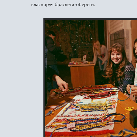
власноруч браслети-обереги.