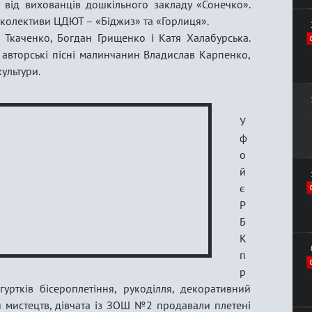
 від вихованців дошкільного закладу «Сонечко».
 колективи ЦДЮТ – «Біджиз» та «Горлиця».
 Ткаченко, Богдан Грищенко і Катя Халабурська.
а авторські пісні малинчанин Владислав Карпенко,
ультури.
У
ф
о
й
є
Р
Б
К
п
р
уртків бісероплетіння, рукоділля, декоративний
 мистецтв, дівчата із ЗОШ №2 продавали плетені