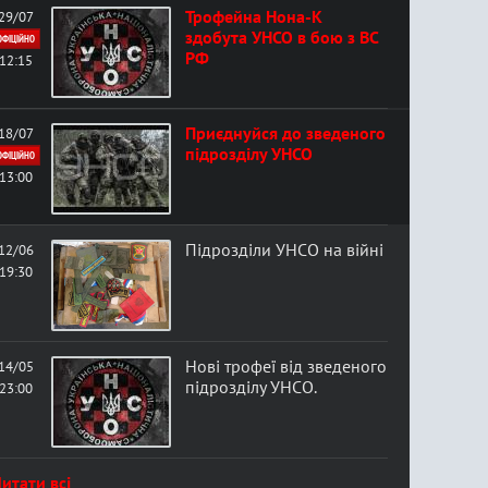
Трофейна Нона-К
29/07
здобута УНСО в бою з ВС
ОФІЦІЙНО
РФ
12:15
Приєднуйся до зведеного
18/07
підрозділу УНСО
ОФІЦІЙНО
13:00
Підрозділи УНСО на війні
12/06
19:30
Нові трофеї від зведеного
14/05
підрозділу УНСО.
23:00
итати всі