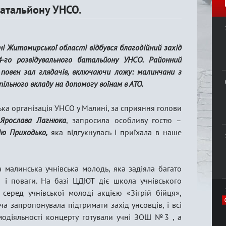
атальйону УНСО.
і Житомирської області відбувся благодійний захід
-го розвідувального батальйону УНСО.
Районний
 повен зал глядачів, включаючи ложу: малинчани з
ільного вкладу на допомогу воїнам в АТО.
ка організація УНСО у Малині, за сприяння голови
Ярослава Лагнюка
, запросила особливу гостю –
ію Приходько,
яка відгукнулась і приїхала в наше
 малинська учнівська молодь, яка задіяла багато
ги і поваги. На базі ЦДЮТ діє школа учнівського
серед учнівської молоді акцією «Зігрій бійця»,
а запропонувала підтримати захід унсовців, і всі
модіяльності концерту готували учні ЗОШ №3 , а