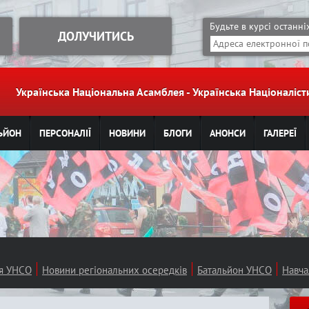
Jump to navigation
Будьте в курсі останн
ДОЛУЧИТИСЬ
Українська Національна Асамблея - Українська Націоналі
ЬЙОН
ПЕРСОНАЛІЇ
НОВИНИ
БЛОГИ
АНОНСИ
ГАЛЕРЕЇ
ія УНСО
Новини регіональних осередків
Батальйон УНСО
Навча