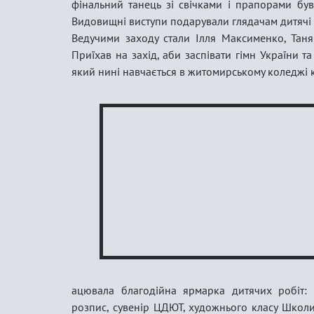
фінальний танець зі свічками і прапорами був
Видовищні виступи подарували глядачам дитячі
Ведучими заходу стали Ілля Максименко, Таня
Приїхав на захід, аби заспівати гімн України т
який нині навчається в житомирському коледжі к
ацювала благодійна ярмарка дитячих робіт: г
розпис, сувенір ЦДЮТ, художнього класу Школи