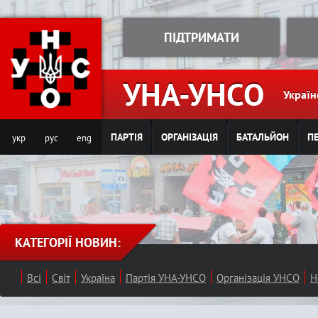
Jump to navigation
ПІДТРИМАТИ
УНА-УНСО
Україн
ПАРТІЯ
ОРГАНІЗАЦІЯ
БАТАЛЬЙОН
ПЕ
укр
рус
eng
КАТЕГОРІЇ НОВИН:
Всі
Світ
Україна
Партія УНА-УНСО
Організація УНСО
Н