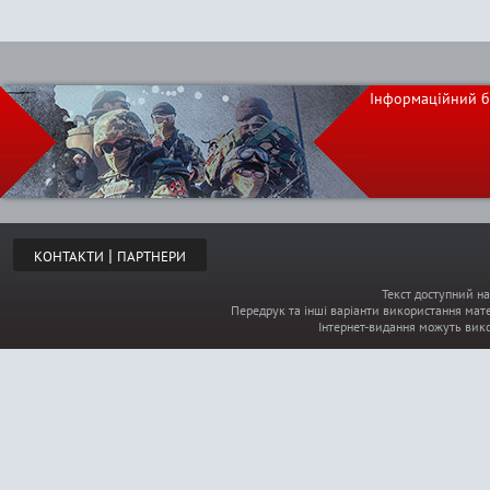
Інформаційний б
|
КОНТАКТИ
ПАРТНЕРИ
Текст доступний на
Передрук та інші варіанти використання мате
Інтернет-видання можуть вик