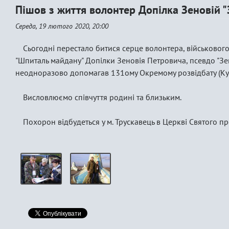
Пішов з життя волонтер Допілка Зеновій 
Середа, 19 лютого 2020, 20:00
Сьогодні перестало битися серце волонтера, військового
"Шпиталь майдану" Допілки Зеновія Петровича, псевдо "Зен
неодноразово допомагав 131ому Окремому розвідбату (Ку
Висловлюємо співчуття родині та близьким.
Похорон відбудеться у м. Трускавець в Церкві Святого про