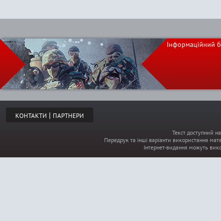
Інформаційний б
|
КОНТАКТИ
ПАРТНЕРИ
Текст доступний на
Передрук та інші варіанти використання мате
Інтернет-видання можуть вик