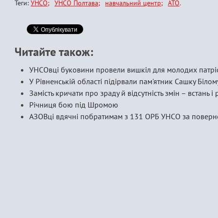
Теги:
УНСО
УНСО Полтава
навчальний центр
АТО
Читайте також:
УНСОвці буковини провели вишкіл для молодих патрі
У Рівненській області підірвали пам'ятник Сашку Білом
Замість кричати про зраду й відсутність змін – встань і 
Річниця бою під Шромою
АЗОВці вдячні побратимам з 131 ОРБ УНСО за повер