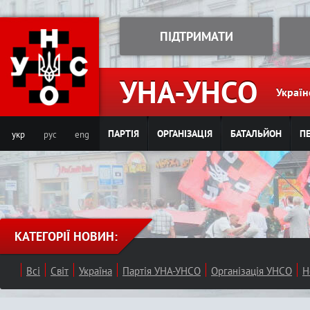
Jump to navigation
ПІДТРИМАТИ
УНА-УНСО
Україн
ПАРТІЯ
ОРГАНІЗАЦІЯ
БАТАЛЬЙОН
ПЕ
укр
рус
eng
КАТЕГОРІЇ НОВИН:
Всі
Світ
Україна
Партія УНА-УНСО
Організація УНСО
Н