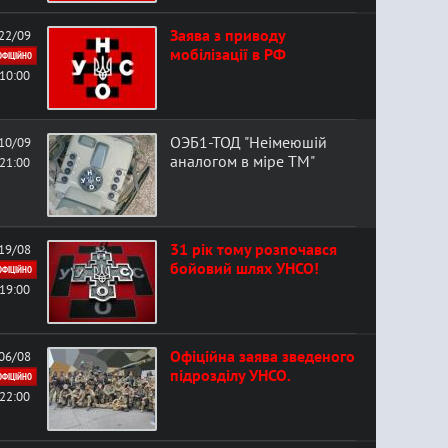
Заява з приводу
22/09
мобілізації в РФ
ОФІЦІЙНО
10:00
ОЭБ1-ТОД "Неімеюшій
10/09
аналогом в міре ТМ"
21:00
31 рік тому розпочався
19/08
бойовий шлях УНСО!
ОФІЦІЙНО
19:00
Офіційна заява зведеного
06/08
підрозділу УНСО.
ОФІЦІЙНО
22:00