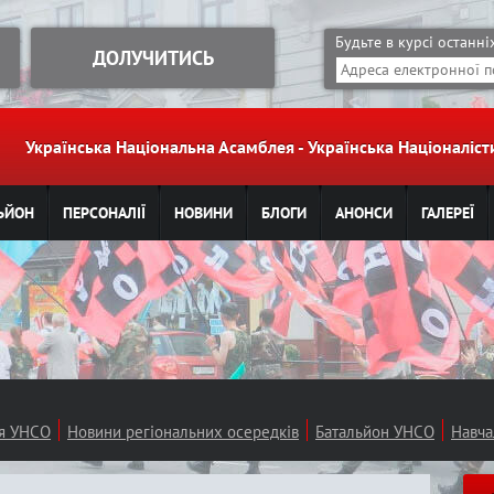
Jump to navigation
Будьте в курсі останн
ДОЛУЧИТИСЬ
Українська Національна Асамблея - Українська Націоналі
ЬЙОН
ПЕРСОНАЛІЇ
НОВИНИ
БЛОГИ
АНОНСИ
ГАЛЕРЕЇ
ія УНСО
Новини регіональних осередків
Батальйон УНСО
Навча