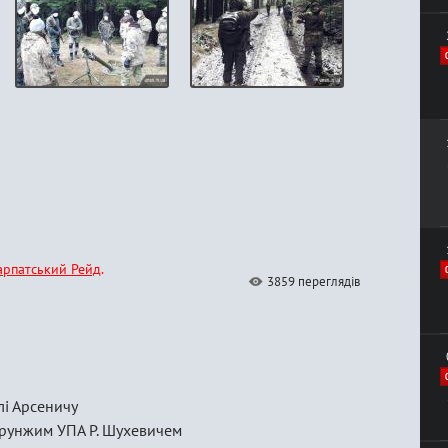
рпатський Рейд
3859 переглядів
лі Арсеничу
орунжим УПА Р. Шухевичем