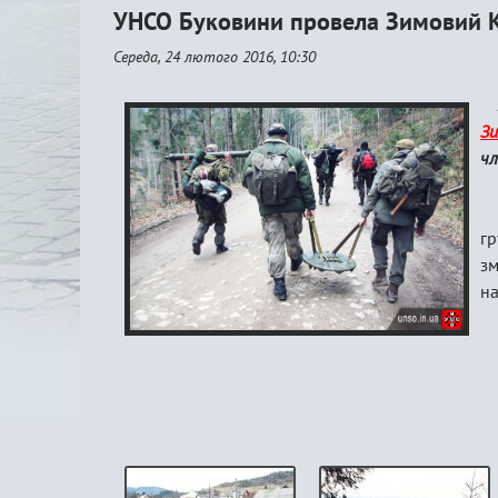
УНСО Буковини провела Зимовий 
Середа, 24 лютого 2016, 10:30
З
чл
гр
з
на