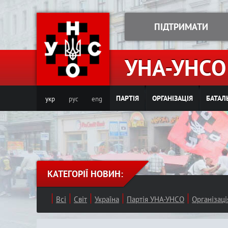
ПІДТРИМАТИ
УНА-УНСО
ПАРТІЯ
ОРГАНІЗАЦІЯ
БАТАЛ
укр
рус
eng
КАТЕГОРІЇ НОВИН:
Всі
Світ
Україна
Партія УНА-УНСО
Організац