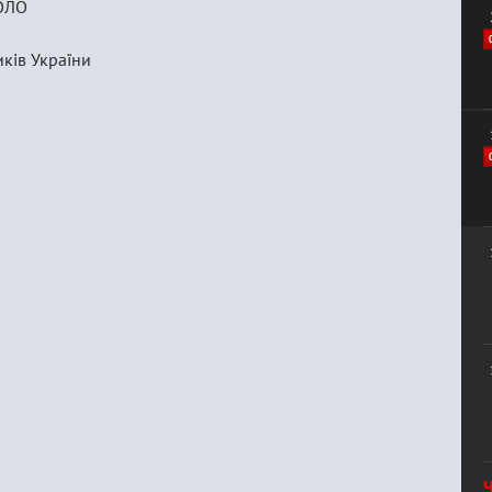
ОЛО
ків України
Ч