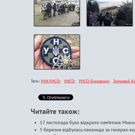
Теги:
УНА-УНСО
УНСО
УНСО Буковини
Зимовий Ка
Читайте також:
17 листопада було відкрито пам’ятник Мико
5 березня відбулась панахида за генерал-х