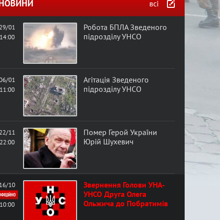
в
НОВИНИ
всі
а
Робота БПЛА Зведеного
29/01
підрозділу УНСО
14:00
ф
о
Агітація Зведеного
06/01
підрозділу УНСО
11:00
р
м
Помер Герой України
22/11
а
Юрій Шухевич
22:00
Звернення Голови УНА-
16/10
УНСО Друга Олега
ОФІЦІЙНО
Ольжича до Побратимів
10:00