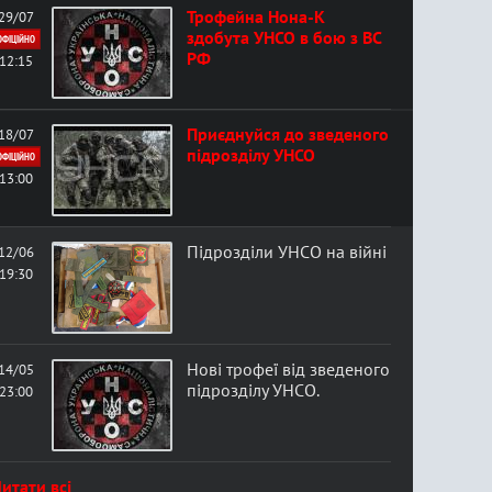
Трофейна Нона-К
29/07
здобута УНСО в бою з ВС
ОФІЦІЙНО
РФ
12:15
Приєднуйся до зведеного
18/07
підрозділу УНСО
ОФІЦІЙНО
13:00
Підрозділи УНСО на війні
12/06
19:30
Нові трофеї від зведеного
14/05
підрозділу УНСО.
23:00
итати всі