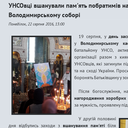
УНСОвці вшанували пам'ять побратимів на
Володимирському соборі
Понеділок, 22 серпня 2016, 13:00
19 серпня, у
день за
у
Володимирському ка
батальйону УНСО, акти
організації разом з ки
УНСОвців, які загинули під
та на сході України. Проси
боронять Батьківщину у зо
Після богослужіння, н
нагородження хоробрих 
за мужність, проявлену пі
У другій половині
дня відбулись заходи з
вшанування пам'яті
біля