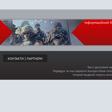
Інформаційний б
|
КОНТАКТИ
ПАРТНЕРИ
Текст доступний на
Передрук та інші варіанти використання мате
Інтернет-видання можуть вик