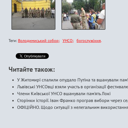
Теги:
Володимиський собор
УНСО
богослужіння
Читайте також:
У Житомирі спалили опудало Путіна та вшанували пам’я
Львівські УНСОвці взяли участь в організації фестивал
Члени Київської УНСО вшанували пам'ять Локі
Сторінки історії. Іван Франко програв вибори через се
ОФІЦІЙНО. Щодо ситуації з нелегальним використання