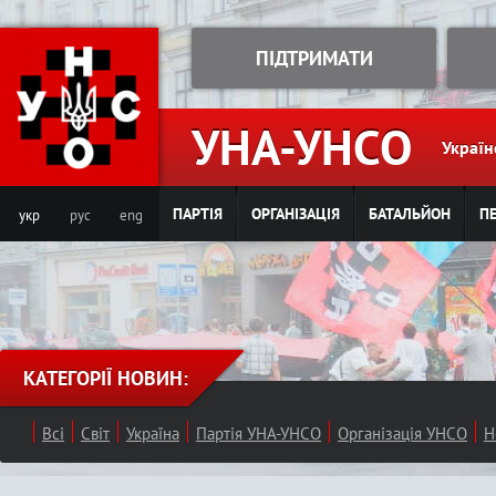
Jump to navigation
ПІДТРИМАТИ
УНА-УНСО
Україн
ПАРТІЯ
ОРГАНІЗАЦІЯ
БАТАЛЬЙОН
ПЕ
укр
рус
eng
КАТЕГОРІЇ НОВИН:
Всі
Світ
Україна
Партія УНА-УНСО
Організація УНСО
Н