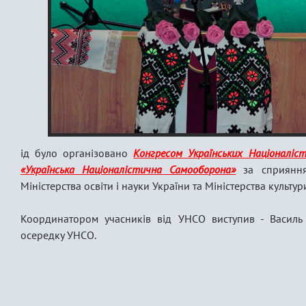
ід було організовано
Конгресом Українських Націоналіст
«Українська Націоналістична Самооборона»
за сприяння
Міністерства освіти і науки України та Міністерства культур
Координатором учасників від УНСО виступив - Василь
осередку УНСО.