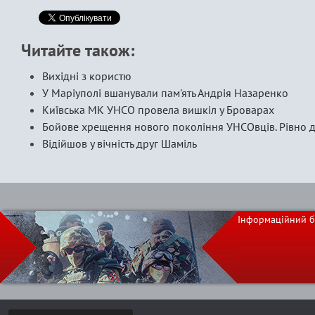
Читайте також:
Вихідні з користю
У Маріуполі вшанували пам'ять Андрія Назаренко
Київська МК УНСО провела вишкіл у Броварах
Бойове хрещення нового покоління УНСОвців. Рівно д
Відійшов у вічність друг Шаміль
Інформаційний б