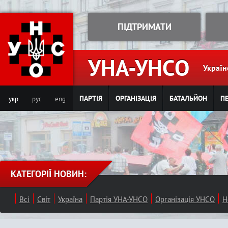
Jump to navigation
ПІДТРИМАТИ
УНА-УНСО
Україн
ПАРТІЯ
ОРГАНІЗАЦІЯ
БАТАЛЬЙОН
ПЕ
укр
рус
eng
КАТЕГОРІЇ НОВИН:
Всі
Світ
Україна
Партія УНА-УНСО
Організація УНСО
Н