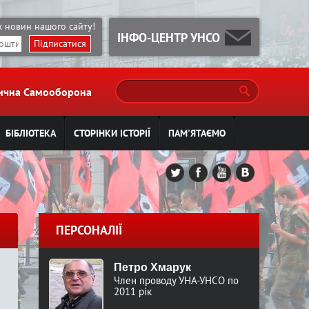
іх новин нашого сайту!
ІНФО-ЦЕНТР УНСО
П
стична Самооборона
о
П
ш
БІБЛІОТЕКА
СТОРІНКИ ІСТОРІЇ
ПАМ'ЯТАЄМО
у
о
к
ш
у
ПЕРСОНАЛІЇ
к
Петро Хмарук
о
Член проводу УНА-УНСО по
2011 рік