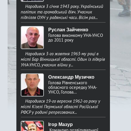
в
Народився 3 січня 1943 року. Український
політик та громадський діяч. Учасник
а
підпілля ОУН у радянські часи. Вісім раз...
ф
Руслан Зайченко
Голова виконкому УНА-УНСО
до 2011 року
о
Народився 3-го жовтня 1963-му році в
р
місті Бар Вінницької області. Один із лідерів
УНА-УНСО, учасник війни у...
м
Олександр Музичко
Голова Рівненського
а
обласного осередку УНА-
УНСО, Голова...
Народився 19-го вересня 1962-го року у
місті Кізелі Пермської області Російської
РФСР у родині репресованих...
Ігор Мазур
Командир розвідувальної