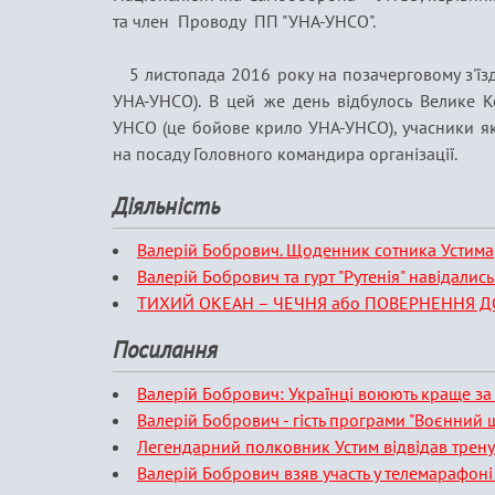
та член Проводу ПП "УНА-УНСО".
5 листопада 2016 року на позачерговому з'їз
УНА-УНСО). В цей же день відбулось Велике Ко
УНСО (це бойове крило УНА-УНСО), учасники як
на посаду Головного командира організації.
Діяльність
Валерій Бобрович. Щоденник сотника Устима
Валерій Бобрович та гурт "Рутенія" навідались
ТИХИЙ ОКЕАН – ЧЕЧНЯ або ПОВЕРНЕННЯ Д
Посилання
Валерій Бобрович: Українці воюють краще за 
Валерій Бобрович - гість програми "Воєнний
Легендарний полковник Устим відвідав трен
Валерій Бобрович взяв участь у телемарафоні 