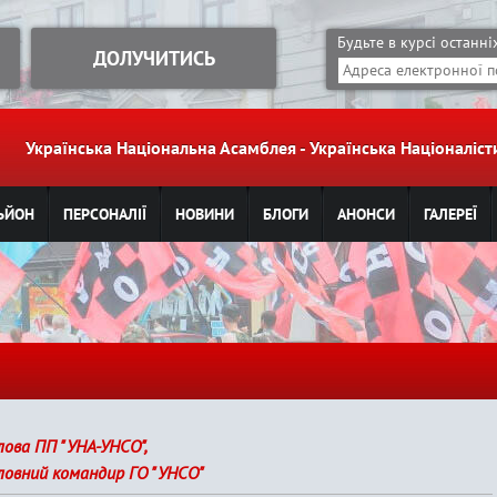
Jump to navigation
Будьте в курсі останн
ДОЛУЧИТИСЬ
Українська Національна Асамблея - Українська Націоналі
ЬЙОН
ПЕРСОНАЛІЇ
НОВИНИ
БЛОГИ
АНОНСИ
ГАЛЕРЕЇ
лова ПП "УНА-УНСО",
ловний командир ГО "УНСО"