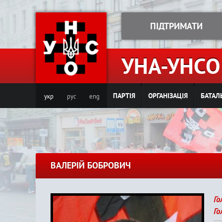
ПІДТРИМАТИ
УНА-УНСО
ПАРТІЯ
ОРГАНІЗАЦІЯ
БАТАЛ
укр
рус
eng
ВАЛЕРІЙ БОБРОВИЧ
Го
Го