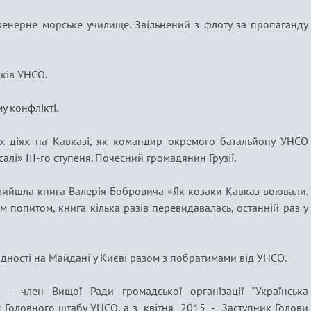
нерне морське училище. Звільнений з флоту за пропаганду
иків УНСО.
у конфлікті.
х діях на Кавказі, як командир окремого батальйону УНСО
лі» ІІІ-го ступеня. Почесний громадянин Грузії.
 вийшла книга Валерія Бобровича «Як козаки Кавказ воювали.
м попитом, книга кілька разів перевидавалась, останній раз у
Гідності на Майдані у Києві разом з побратимами від УНСО.
– член Вищої Ради громадської організації "Українська
к Головного штабу УНСО, а з квітня 2015 - Заступник Голови