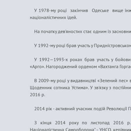
У 1978-му році закінчив Одеське вище інже
націоналістичних ідей.
На початку дев'яностих стає одним із засновн
У 1992-му році брав участь у Придністровськом
У 1992—1993-х роках брав участь у бойови
«Арго». Нагороджений орденом «Вахтанга Горгаса
В 2009-му році у видавництві «Зелений пес»
Щоденник сотника Устима». У зв'язку з постійни
2016 р.
2014 рік - активний учасник подій Революції 
З кінця 2014 року по листопад 2016 р. 
Націоналістична Самооборона" - УНСО, керівни