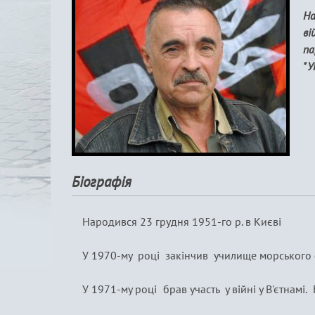
На
ві
па
"У
Біографія
Народився 23 грудня 1951-го р. в Києві
У 1970-му році закінчив училище морського ф
У 1971-му році брав участь у війні у В'єтна