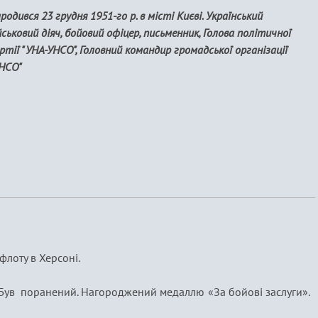
родився 23 грудня 1951-го р. в місті Києві. Український
йськовий діяч, бойовий офіцер, письменник, Голова політичної
ртії "УНА-УНСО", Головний командир громадської організації
НСО"
лоту в Херсоні.
мі. Був поранений. Нагороджений медаллю «За бойові заслуги».