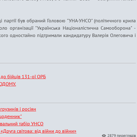
ді партії був обраний Головою "УНА-УНСО" (політичного крила
ло організації "Українська Націоналістична Самооборона" -
ого одностайно підтримали кандидатуру Валерія Олеговича і
 до бійців 131-ої ОРБ
ОДОМУ.
грузинів і росіян
 щоденник"
увальний табір УНСО
«Друга світова: від війни до війни»
2879 переглядів