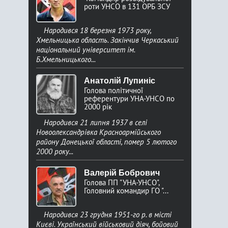
роти УНСО в 131 ОРБ ЗСУ
Народився 18 березня 1973 року,
Хмельницька область. Закінчив Черкаський
національний університет ім.
Б.Хмельницького...
Анатолій Лупиніс
Голова політичної
референтури УНА-УНСО по
2000 рік
Народився 21 липня 1937 в селі
Новоолександрівка Красноармійського
району Донецької області, помер 5 лютого
2000 року...
Валерій Бобрович
Голова ПП "УНА-УНСО",
Головний командир ГО "...
Народився 23 грудня 1951-го р. в місті
Києві. Український військовий діяч, бойовий