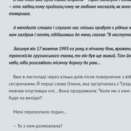
– хто звідки,чому приїхали,чому не любимо москалів, як во
товариша.
А неподалік стояло і слухало нас тільки прибуле з рідних к
нам заздрив і потім, підійшовши до мене, сказав: “В наступно
Загинув він 17 жовтня 1993-го року, в нічному бою, вражен
трансмісію грузинського танка, то він був ще живий. Тіло йо
небо, ніби розглядали місячну дорогу до раю…
Вже в листопаді через кілька днів після повернення з війн
сестричками. Й перші слова Олени, яка зустрічалась з “Селдом
мовчав опустивши очі… Вона продовжила: “Коли ми з ним п
буде на вихідні”.
Мені перехопило подих…
– Ти з ним розмовляла?