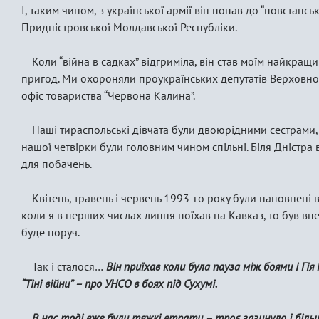
І, таким чином, з української армії він попав до “повстансь
Придністровської Молдавської Республіки.
Коли “війна в садках” відгриміла, він став моїм найкращ
пригод. Ми охороняли проукраїнських депутатів Верховно
офіс товариства “Червона Калина”.
Наші тираспольські дівчата були двоюрідними сестрами,
нашої четвірки були головним чином спільні. Біля Дністра в
для побачень.
Квітень, травень і червень 1993-го року були наповнені в
коли я в перших числах липня поїхав на Кавказ, то був вп
буде поруч.
Так і сталося…
Він приїхав коли була пауза між боями і Гія 
“Тіні війни” – про УНСО в боях під Сухумі.
В нас тоді вже були тяжкі втрати – троє загинуло і більш