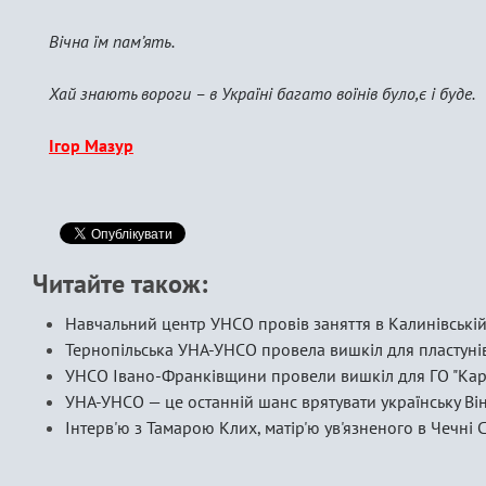
Вічна їм пам’ять.
Хай знають вороги – в Україні багато воїнів було,є і буде.
Ігор Мазур
Читайте також:
Навчальний центр УНСО провів заняття в Калинівськ
Тернопільська УНА-УНСО провела вишкіл для пластуні
УНСО Івано-Франківщини провели вишкіл для ГО "Кар
УНА-УНСО — це останній шанс врятувати українську В
Інтерв'ю з Тамарою Клих, матір'ю ув'язненого в Чечні 