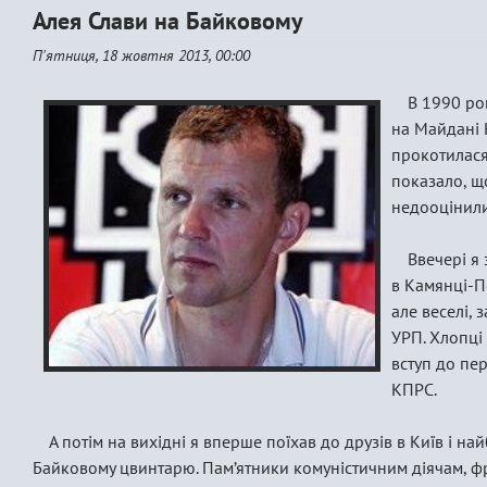
Алея Слави на Байковому
П'ятниця, 18 жовтня 2013, 00:00
В 1990 ро
на Майдані Н
прокотилася 
показало, що
недооцінили
Ввечері я
в Камянці-П
але веселі, 
УРП. Хлопці
вступ до пер
КПРС.
А потім на вихідні я вперше поїхав до друзів в Київ і на
Байковому цвинтарю. Пам’ятники комуністичним діячам, фр