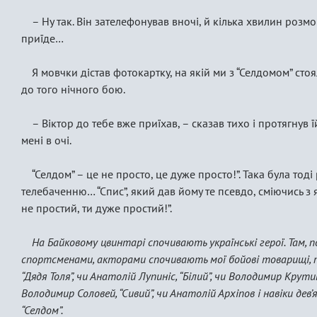
– Ну так. Він зателефонував вночі, й кілька хвилин розм
приїде…
Я мовчки дістав фотокартку, на якій ми з “Селдомом” стоя
до того нічного бою.
– Віктор до тебе вже приїхав, – сказав тихо і протягнув 
мені в очі.
“Селдом” – це не просто, це дуже просто!”. Така була тод
телебаченню… “Спис”, який дав йому те псевдо, сміючись з як
не простий, ти дуже простий!”.
На Байковому цвинтарі спочивають українські герої. Там, п
спортсменами, акторами спочивають мої бойові товарищі, пр
“Дядя Толя”, чи Анатолій Лупиніс, “Білий”, чи Володимир Крутик
Володимир Соловей, “Сивий”, чи Анатолій Архіпов і навіки д
“Селдом”.