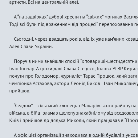
артисти. Всі на центральній алеї.
А “на задвірках” дубові хрести на “свіжих” могилах Васил
Тоді всі були під враженням від процесії перепоховання по
Сьогодні, через двадцять років, від їх уже кам’яних коза
Алея Слави України.
Поруч з ними знайшли спокій їх товариші-шестидесятники
Іван Гончар. А трохи далі Слава Стецько, Голова УГВР Кири
почути про Голодомор, журналіст Тарас Процюк, який загин
чемпіонка Астахова, актори Леонід Биков і Іван Миколайчук.
прийшов.
“Селдом” – сільський хлопець з Макарівського району на 
війська, в бійці зламав щелепу знахабнілому від вседозволе
Київ і прийшов до дядька Миколи, який працював в “Просві
А офіс цієї організації знаходився в одній будівлі з ун