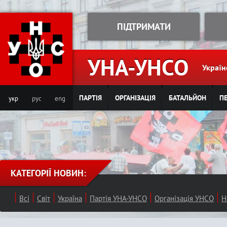
Jump to navigation
ПІДТРИМАТИ
УНА-УНСО
Україн
ПАРТІЯ
ОРГАНІЗАЦІЯ
БАТАЛЬЙОН
ПЕ
укр
рус
eng
КАТЕГОРІЇ НОВИН:
Всі
Світ
Україна
Партія УНА-УНСО
Організація УНСО
Н