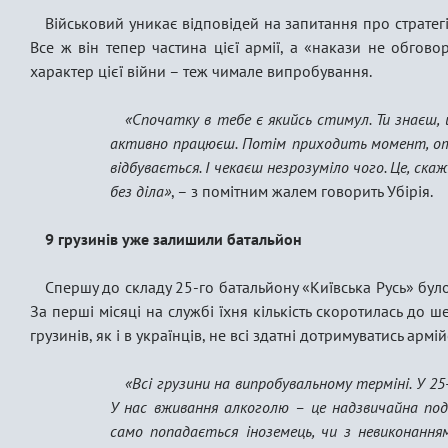
Військовий уникає відповідей на запитання про стратег
Все ж він тепер частина цієї армії, а «накази не обгов
характер цієї війни – теж чимале випробування.
«Спочатку в тебе є якийсь стимул. Ти знаєш, щ
активно працюєш. Потім приходить момент, от 
відбувається. І чекаєш незрозуміло чого. Це, ска
без діла»
, – з помітним жалем говорить Убірія.
9 грузинів уже залишили батальйон
Спершу до складу 25-го батальйону «Київська Русь» бул
За перші місяці на службі їхня кількість скоротилась до ш
грузинів, як і в українців, не всі здатні дотримуватись армі
«Всі грузини на випробувальному терміні. У 2
У нас вживання алкоголю – це надзвичайна под
само попадається іноземець, чи з невиконанням