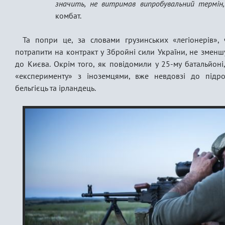
значить, не витримав випробувальний термін,
комбат.
Та попри це, за словами грузинських «легіонерів», ч
потрапити на контракт у Збройні сили України, не зменшу
до Києва. Окрім того, як повідомили у 25-му батальйон
«експерименту» з іноземцями, вже невдовзі до підро
бельгієць та ірландець.