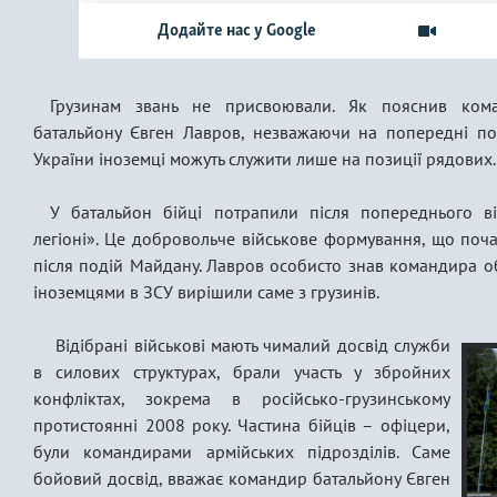
Грузинам звань не присвоювали. Як пояснив кома
батальйону Євген Лавров, незважаючи на попередні пос
України іноземці можуть служити лише на позиції рядових.
У батальйон бійці потрапили після попереднього в
легіоні». Це добровольче військове формування, що почал
після подій Майдану. Лавров особисто знав командира об
іноземцями в ЗСУ вирішили саме з грузинів.
​ Відібрані військові мають чималий досвід служби
в силових структурах, брали участь у збройних
конфліктах, зокрема в російсько-грузинському
протистоянні 2008 року. Частина бійців – офіцери,
були командирами армійських підрозділів. Саме
бойовий досвід, вважає командир батальйону Євген