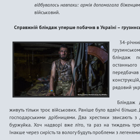
відбувалось навпаки: армія допомагала біженцям
військовий.
Справжній бліндаж уперше побачив в Україні – грузинс
​ 34-річн
грузинському
бліндаж п
останньог
передбача
конструкці
рядовий укра
Бліндаж 
живуть тільки троє військових. Раніше було вдвічі більше.
господарськими дрібницями. Два хрестики звисають з д
буржуйка. Хоч надворі вже літо, та раз на тиждень тре
Інакше через сирість та вологу будуть проблеми з легенями