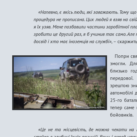
«Напевно, є якісь люди, які заважають. Тому що
процедура не прописана. Цих людей я взяв на сві
я їх узяв. Мене позбавили частини заробітної пла
зробити це другий раз, я б учинив так само. Але 
досвід і хто має іноземців на службі»
, – скаржит
​Попри св
змогли. Дл
близько го
передової.
зрештою зни
автомобілі 
25-го батал
тепер саме 
бойовиків.
«Це не та місцевість, де можна чекати на н
стоїмо в глибині їхніх позицій. Вони і перед нами,