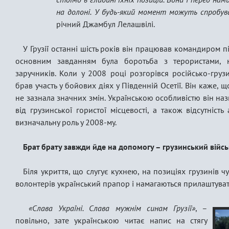
на долоні. У будь-який момент можуть спробу
річний Джамбул Лелашвілі.
У Грузії останні шість років він працював командиром п
основним завданням була боротьба з терористами, н
заручників. Коли у 2008 році розгорівся російсько-груз
брав участь у бойових діях у Південній Осетії. Він каже, щ
не зазнала значних змін. Українською особливістю він на
від грузинської гористої місцевості, а також відсутність
визначальну роль у 2008-му.
Брат брату завжди йде на допомогу – грузинський війс
Біля укриття, що слугує кухнею, на позиціях грузинів чу
волонтерів український прапор і намагаються прилаштува
«Слава Україні. Слава мужнім синам Грузії»
, –
повільно, зате українською читає напис на стягу