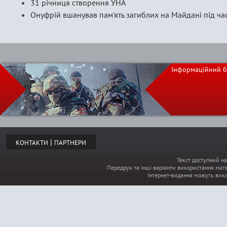
31 річниця створення УНА
Онуфрій вшанував пам'ять загиблих на Майдані під ча
Інформаційний б
|
КОНТАКТИ
ПАРТНЕРИ
Текст доступний на
Передрук та інші варіанти використання мате
Інтернет-видання можуть вик