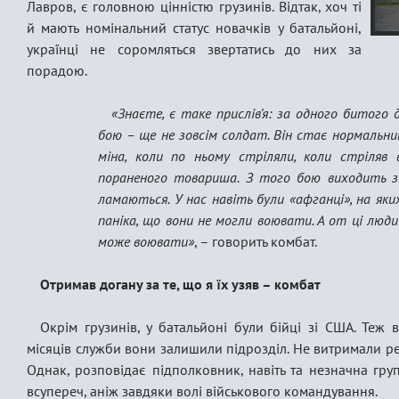
Лавров, є головною цінністю грузинів. Відтак, хоч ті
й мають номінальний статус новачків у батальйоні,
українці не соромляться звертатись до них за
порадою.
«Знаєте, є таке прислів’я: за одного битог
бою – ще не зовсім солдат. Він стає нормальни
міна, коли по ньому стріляли, коли стріляв 
пораненого товариша. З того бою виходить з
ламаються. У нас навіть були «афганці», на яки
паніка, що вони не могли воювати. А от ці люди
може воювати»
, – говорить комбат.
Отримав догану за те, що я їх узяв – комбат
Окрім грузинів, у батальйоні були бійці зі США. Теж ві
місяців служби вони залишили підрозділ. Не витримали ре
Однак, розповідає підполковник, навіть та незначна гру
всупереч, аніж завдяки волі військового командування.