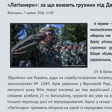
«Легіонери»: за що воюють грузини під 
Вівторок, 7 червня 2016, 11:00
6 червня 
мотопіхотно
оборони та 
другу річни
скромних у
бійців «Киї
грузинських,
25-й бата
Збройних сил України, куди на службу потрапили іноземці
законопроект № 2389, була ухвалена у Верховній Раді,
минулого року. Втім, перші іноземці до лав української 
словами комбата 25-го батальйону, грузинів він узяв на в
їхнього переходу досі не відпрацьований. Зараз у складі 
«Легіонери» тримають оборону на одній із передових пози