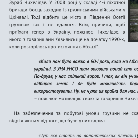
Зураб Чихелідзе. У 2008 році у складі 4-ї піхотної
бригади боєць заходив із грузинськими військами у
Цхінвалі. Тоді відбити це місто в Південнй Осетії
грузинам так і не вдалося. Втім, причини, щоб
приїхати тепер в Україну, пояснює Чихелідзе, в
нього з товаришами з’явились ще на початку 1990-х,
коли розгорілось протистояння в Абхазії.
«Коли нам було важко в 90-і роки, коли ми А
українці. З УНА-УНСО там воювало понад сто осіб
По-друге, у нас спільний ворог. І так, як він уч
відбирає землі. І де буде можливість бор
використовувати. Ну, не чужа ця країна для нас
– пояснює мотивацію свою та товаришів Чихелі
На забезпечення та побутові умови грузини не ска
відрізняються від того, що було у них вдома.
«Тут все стоїть на волонтерських плечах. Це