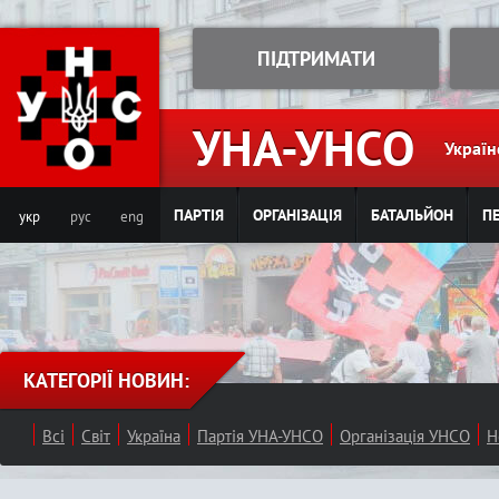
Jump to navigation
ПІДТРИМАТИ
УНА-УНСО
Україн
ПАРТІЯ
ОРГАНІЗАЦІЯ
БАТАЛЬЙОН
ПЕ
укр
рус
eng
КАТЕГОРІЇ НОВИН:
Всі
Світ
Україна
Партія УНА-УНСО
Організація УНСО
Н