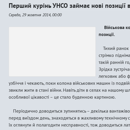
Перший курінь УНСО займає нові позиції в
Середа, 29 жовтня 2014, 00:00
Військова ко
позиції.
Тихий ранок в
стрімко піднім
такій ранній го
Зрідка зустріч
легковик або ф
узбіччя і чекають, поки колона військових машин із подв
звикли жити в стані війни. Навіть діти в селах на нашому ш
особливої цікавості – це стало буденною картиною.
Періодично доводиться зупинятись – декілька вантажіво
перед виїздом день, знаходяться в жахливому технічному с
їх оглянути й полагодити несправності, тож доводиться ла