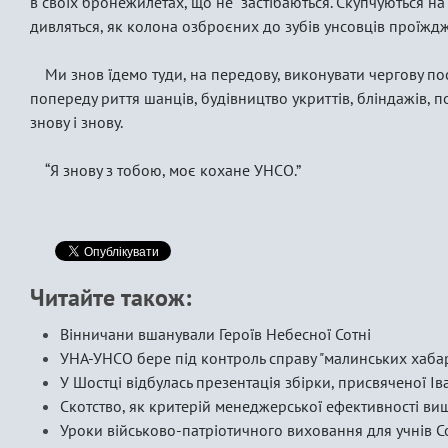
в своїх бронежилетах, що не застібаються. Скупчуються на 
дивляться, як колона озброєних до зубів унсовців проїжд
Ми знов їдемо туди, на передову, виконувати чергову по
попереду риття шанців, будівництво укриттів, бліндажів, п
знову і знову.
“Я знову з тобою, моє кохане УНСО.”
Читайте також:
Вінничани вшанували Героїв Небесної Сотні
УНА-УНСО бере під контроль справу "малинських хаба
У Шостці відбулась презентація збірки, присвяченої І
Скотство, як критерій менеджерської ефективності ви
Уроки військово-патріотичного виховання для учнів 