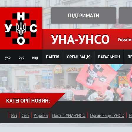
Jump to navigation
ПІДТРИМАТИ
УНА-УНСО
Україн
ПАРТІЯ
ОРГАНІЗАЦІЯ
БАТАЛЬЙОН
ПЕ
укр
рус
eng
КАТЕГОРІЇ НОВИН:
Всі
Світ
Україна
Партія УНА-УНСО
Організація УНСО
Н