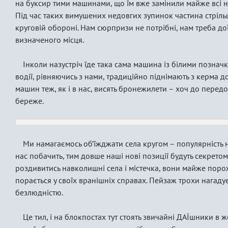
на буксир тими машинами, що їм вже замінили майже всі 
Під час таких вимушених недовгих зупинок частина стрільц
круговій обороні. Нам сюрпризи не потрібні, нам треба до
визначеного місця.
Інколи назустріч їде така сама машина із білими позначк
водії, рівняючись з нами, традиційно піднімають з керма д
машин теж, як і в нас, висять бронежилети – хоч до перед
береже.
Ми намагаємось об’їжджати села кругом – популярність 
нас побачить, тим довше наші нові позиції будуть секретом
роздивитись навколишні села і містечка, вони майже порож
порається у своїх вранішніх справах. Пейзаж трохи нагад
безлюдністю.
Це тил, і на блокпостах тут стоять звичайні ДАЇшники в ж