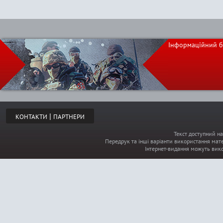
Інформаційний б
|
КОНТАКТИ
ПАРТНЕРИ
Текст доступний на
Передрук та інші варіанти використання мате
Інтернет-видання можуть вик