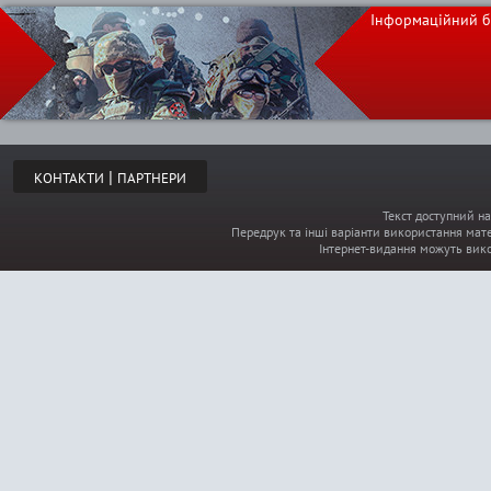
Інформаційний б
о
р
і
|
КОНТАКТИ
ПАРТНЕРИ
н
Текст доступний на
Передрук та інші варіанти використання мате
к
Інтернет-видання можуть вик
и