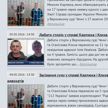
Миколи Карпюка, яких обвинувачують в у
на 17 травня через неявку одного з дв
Узел". Справа громадян України Миколи
у Верховному суді Чечні з 27 жовтня 201
детальніше
05.05.2016 - 14:30
Дебати сторін у справі Карпюка і Клих
Дебати сторін у Верховному суді Чечні
та Станіслава Клиха перенесли на 11 тр
повідомив адвокат Ілля Новіков. "Дебат
на 4 травня. Замість цього два дні ми 
повинен захищати підсудних. На другий
було зрозуміло що...
детальніше
04.05.2016 - 13:30
Засідання суду у справі Карпюка і Клих
адвокатів
Дебати сторін у Верховному суді Чечні
та Станіслава Клиха перенесли на 5 тра
"112 Україна" заявив кореспондент "Ра
завтра через неявку призначених адвок
відмовилися, взяли самовідвід. Сьогодні