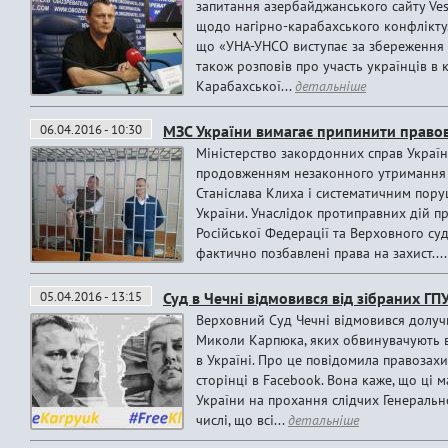
запитання азербайджанського сайту Ves
щодо нагірно-карабахського конфлікту.
що «УНА-УНСО виступає за збереження т
також розповів про участь українців в
Карабахської...
детальніше
06.04.2016 - 10:30
МЗС України вимагає припинити правов
Міністерство закордонних справ України
продовженням незаконного утримання 
Станіслава Клиха і систематичним пору
України. Унаслідок протиправних дій п
Російської Федерації та Верховного су
фактично позбавлені права на захист...
05.04.2016 - 13:15
Суд в Чечні відмовився від зібраних ГП
Верховний Суд Чечні відмовився долучи
Миколи Карпюка, яких обвинувачують в 
в Україні. Про це повідомила правозахи
сторінці в Facebook. Вона каже, що ці 
України на прохання слідчих Генерально
числі, що всі...
детальніше