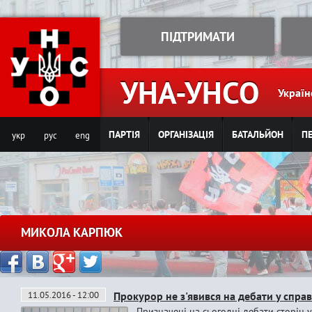
Jump to navigation
ПІДТРИМАТИ
УНА-УНСО
Україн
ПАРТІЯ
ОРГАНІЗАЦІЯ
БАТАЛЬЙОН
ПЕ
укр
рус
eng
МИКОЛА КАРПЮК
11.05.2016 - 12:00
Прокурор не з'явився на дебати у справ
Призначені на сьогодні дебати сторін у