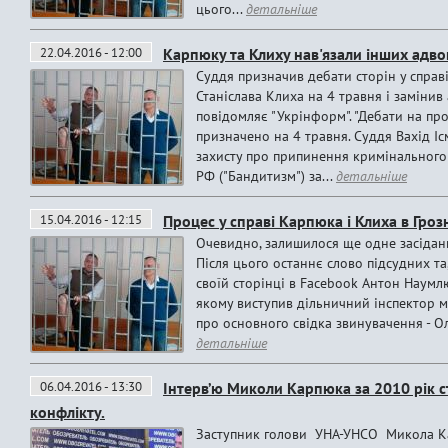
цього...
детальніше
22.04.2016 - 12:00
Карпюку та Клиху нав'язали інших адво
Суддя призначив дебати сторін у справ
Станіслава Клиха на 4 травня і замінив
повідомляє "Укрінформ". "Дебати на про
призначено на 4 травня. Суддя Вахід І
захисту про припинення кримінального 
РФ ("Бандитизм") за...
детальніше
15.04.2016 - 12:15
Процес у справі Карпюка і Клиха в Гро
Очевидно, залишилося ще одне засідання
Після цього останнє слово підсудних та
своїй сторінці в Facebook Антон Наумлю
якому виступив дільничний інспектор м
про основного свідка звинувачення - О
детальніше
06.04.2016 - 13:30
Інтерв’ю Миколи Карпюка за 2010 рік 
конфлікту.
Заступник голови УНА-УНСО Микола Кар