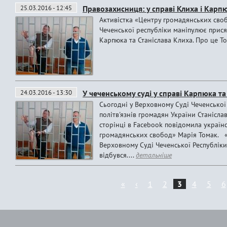
25.03.2016 - 12:45
Правозахисниця: у справі Клиха і Кар
Активістка «Центру громадянських сво
Чеченської республіки маніпулює прис
Карпюка та Станіслава Клиха. Про це То
24.03.2016 - 13:30
У чеченському суді у справі Карпюка та
Сьогодні у Верховному Суді Чеченської 
політв'язнів громадян України Станісла
сторінці в Facebook повідомила україн
громадянських свобод» Марія Томак. «Д
Верховному Суді Чеченської Республіки
відбувся....
детальніше
«
‹
1
2
3
4
5
6
С
т