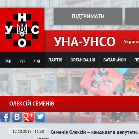
Jump to navigation
ПІДТРИМАТИ
УНА-УНСО
Україн
ПАРТІЯ
ОРГАНІЗАЦІЯ
БАТАЛЬЙОН
ПЕ
укр
рус
eng
ОЛЕКСІЙ СЕМЕНІВ
12.10.2015 - 11:30
Семенів Олексій – кандидат в депутати