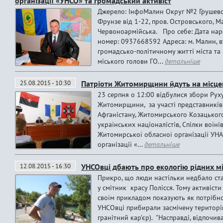
організації «УНСО» та громадський активіст
Джерело: ІнфоМалин Округ №2 Грушевсь
Фрунзе від 1-22, пров. Островського, М
Червоноармійська. Про себе: Дата нар
номер: 0937668592 Адреса: м. Малин, ву
громадсько-політичному житті міста та 
міського голови ГО...
детальніше
25.08.2015 - 10:30
Патріоти Житомирщини йдуть на місце
23 серпня о 12:00 вiдбулися збори Рух
Житомирщини, за участі представників П
Афганістану, Житомирського Козацького
українських націоналістів, Спілки вої
Житомирської обласної організації УНА
організації «...
детальніше
12.08.2015 - 16:30
УНСОвці дбають про екологію рідних мі
Прикро, що люди настільки недбало ста
у смітник красу Полісся. Тому активіс
своїм прикладом показують як потрібно
УНСОвці прибирали засмічену територі
гранітний кар'єр). "Насправді, відпочи