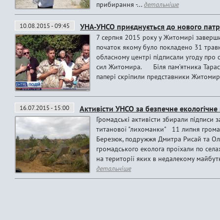
прибирання -...
детальніше
10.08.2015 - 09:45
УНА-УНСО приєднується до нового пат
7 серпня 2015 року у Житомирі заверши
початок якому було покладено 31 травня
обласному центрі підписали угоду про 
сил Житомира. Біля пам’ятника Тарасу
папері скріпили представники Житомир
16.07.2015 - 15:00
Активісти УНСО за безпечне екологічн
Громадські активісти збирали підписи з
титанової "лихоманки" 11 липня громад
Березюк, подружжя Дмитра Рисай та Ольг
громадського еколога проїхали по селах
на території яких в недалекому майбут
детальніше